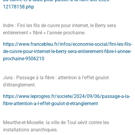
12178158.php
Indre : Fini les fils de cuivre pour internet, le Berry sera
entièrement « fibré » l’année prochaine.
https://www.francebleu.fr/infos/economie-social/fini-les-fils-
de-cuivre-pour-internet-le-berry-sera-entierement-fibre-l-annee-
prochaine-9506210
Jura : Passage à la fibre : attention à l’effet goulot
d’étranglement.
https://www.leprogres.fr/societe/2024/09/06/passage-a-la-
fibre-attention-a-l-effet-goulot-d-etranglement
Meurthe-et-Moselle: la ville de Toul sévit contre les
installations anarchiques.