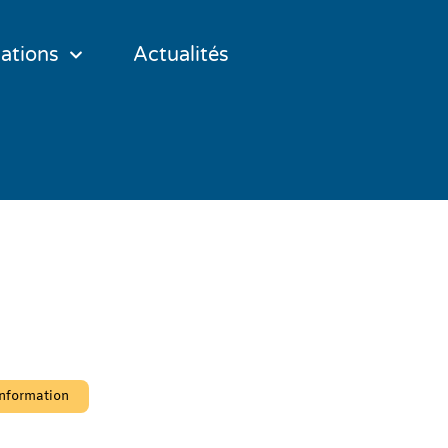
ations
Actualités
n métier,
 votre avenir 
information