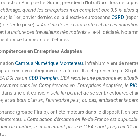
troduction Philippe Le Grand, président d’InfraNum, lors de la pr
u chômage, quand les entreprises n’en comptent que 3,5 %, alors
eur, le 1er janvier dernier, de la directive européenne
CSRD
(repor
de l’entreprise). «
Au delà de ces contraintes et de ces statistiq
nt à inclure ces travailleurs très motivés
», a-t-il déclaré. Notamm
nent un certain nombre d’études.
 Compétences en Entreprises Adaptées
rmation
Campus Numérique Montereau
, InfraNum vient de mettr
 au sein des entreprises de la filière. Il a été présenté par Stéph
EA DSI via un
CDD Tremplin
.
L’EA recrute une personne en situat
stissement dans les Compétences en Entreprises Adaptées, le
PIC
n dans une entreprise. «
Cela lui permet de se sentir entourée et a
ée, et au bout d’un an, l’entreprise peut, ou pas, embaucher la pe
sonance (groupe Firalp), ont été moteurs dans le dispositif, en pre
Montereau. «
Cette action démarrée en Ile-de-France est duplicabl
é dans le marbre, le financement par le PIC EA court jusqu’au 31
te
».