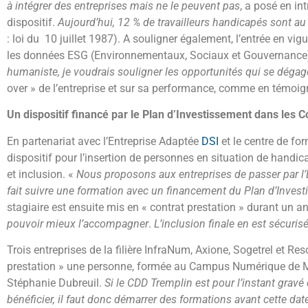
à intégrer des entreprises mais ne le peuvent pas
, a posé en in
dispositif.
Aujourd’hui, 12 % de travailleurs handicapés sont a
: loi du 10 juillet 1987). A souligner également, l’entrée en vigu
les données ESG (Environnementaux, Sociaux et Gouvernance) 
humaniste, je voudrais souligner les opportunités qui se dégage
over » de l’entreprise et sur sa performance, comme en témoig
Un dispositif financé par le Plan d’Investissement dans les
En partenariat avec l’Entreprise Adaptée
DSI
et le centre de fo
dispositif pour l’insertion de personnes en situation de handicap
et inclusion. «
Nous proposons aux entreprises de passer par l’
fait suivre une formation avec un financement du Plan d’Inve
stagiaire est ensuite mis en « contrat prestation » durant un a
pouvoir mieux l’accompagner
.
L’inclusion finale en est sécuris
Trois entreprises de la filière InfraNum, Axione, Sogetrel et Re
prestation » une personne, formée au Campus Numérique de 
Stéphanie Dubreuil.
Si le CDD Tremplin est pour l’instant grav
bénéficier, il faut donc démarrer des formations avant cette da