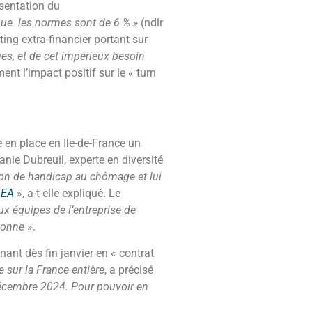
ésentation du
 que les normes sont de 6 % »
(ndlr
ting extra-financier portant sur
ues, et de cet impérieux besoin
ent l’impact positif sur le « turn
e en place en Ile-de-France un
anie Dubreuil, experte en diversité
ion de handicap au chômage et lui
 EA
», a-t-elle expliqué. Le
ux équipes de l’entreprise de
rsonne
».
nant dès fin janvier en « contrat
e sur la France entière
, a précisé
 décembre 2024. Pour pouvoir en