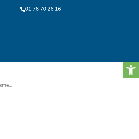
01 76 70 26 16
ins
Ouv
risme…