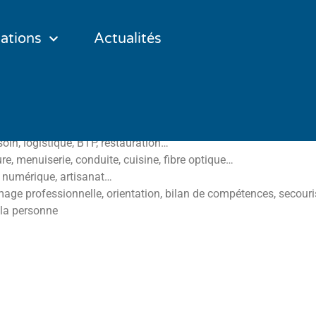
ations
Actualités
ation du 7 mars à Prov
oin, logistique, BTP, restauration…
ure, menuiserie, conduite, cuisine,
fibre optique…
, numérique, artisanat…
mage professionnelle, orientation,
bilan de compétences, secou
 la personne